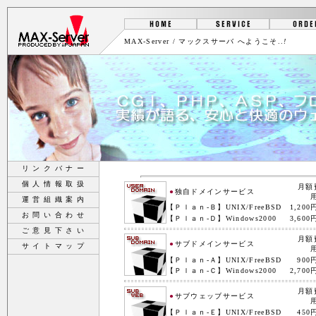
MAX-Server / マックスサーバ へようこそ..
!
リ ン ク バ ナ ー
個 人 情 報 取 扱
運 営 組 織 案 内
お 問 い 合 わ せ
ご 意 見 下 さ い
サ イ ト マ ッ プ